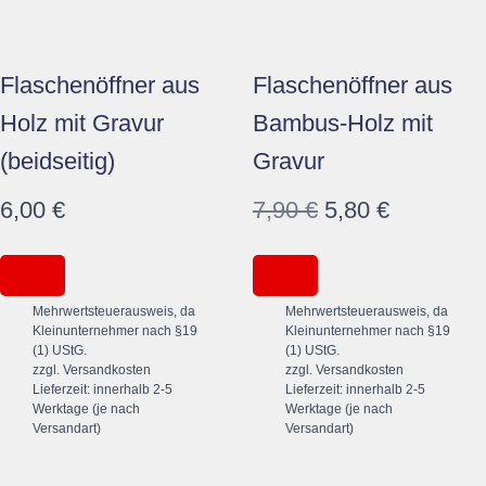
Flaschenöffner aus
Flaschenöffner aus
Holz mit Gravur
Bambus-Holz mit
(beidseitig)
Gravur
Ursprünglicher
Aktueller
6,00
€
7,90
€
5,80
€
Preis
Preis
war:
ist:
Kein
Kein
Mehrwertsteuerausweis, da
Mehrwertsteuerausweis, da
7,90 €
5,80 €.
Kleinunternehmer nach §19
Kleinunternehmer nach §19
(1) UStG.
(1) UStG.
zzgl.
Versandkosten
zzgl.
Versandkosten
Lieferzeit:
innerhalb 2-5
Lieferzeit:
innerhalb 2-5
Werktage (je nach
Werktage (je nach
Versandart)
Versandart)