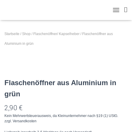
T
O
G
G
Startseite
/
Shop
/
Flaschenöffner/ Kapselheber
/ Flaschenöffner aus
L
E
Aluminium in grün
N
A
V
I
G
A
Flaschenöffner aus Aluminium in
T
I
grün
O
N
2,90
€
Kein Mehrwertsteuerausweis, da Kleinunternehmer nach §19 (1) UStG.
zzgl.
Versandkosten