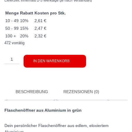
Lieferzeit:
innerhalb 2-5 Werktage (je nach Versandart)
Menge
Rabatt
Kosten pro Stk.
10 - 49
10%
2,61
€
50 - 99
15%
2,47
€
100 +
20%
2,32
€
472 vorrätig
Flaschenöffner
IN DEN WARENKORB
aus
Aluminium
in
grün
Menge
BESCHREIBUNG
REZENSIONEN (0)
Flaschenöffner aus Aluminium in grün
Dein persönlicher Flaschenöffner aus edlem, eloxiertem
Aluminium.