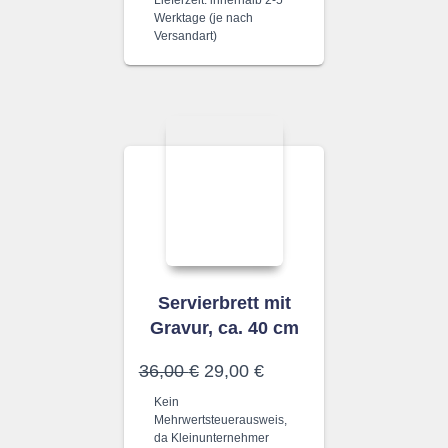
Werktage (je nach
Versandart)
Servierbrett mit
Gravur, ca. 40 cm
Ursprünglicher
Aktueller
36,00
€
29,00
€
Preis
Preis
Kein
war:
ist:
Mehrwertsteuerausweis,
36,00 €
29,00 €.
da Kleinunternehmer