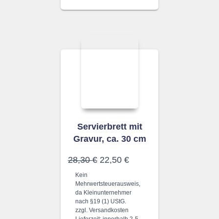
Servierbrett mit
Gravur, ca. 30 cm
Ursprünglicher
Aktueller
28,30
€
22,50
€
Preis
Preis
Kein
war:
ist:
Mehrwertsteuerausweis,
28,30 €
22,50 €.
da Kleinunternehmer
nach §19 (1) UStG.
zzgl.
Versandkosten
Lieferzeit:
innerhalb 2-5