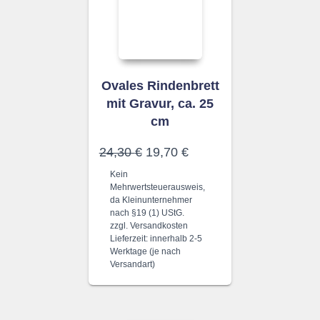
Ovales Rindenbrett
mit Gravur, ca. 25
cm
Ursprünglicher
Aktueller
24,30
€
19,70
€
Preis
Preis
Kein
war:
ist:
Mehrwertsteuerausweis,
24,30 €
19,70 €.
da Kleinunternehmer
nach §19 (1) UStG.
zzgl.
Versandkosten
Lieferzeit:
innerhalb 2-5
Werktage (je nach
Versandart)