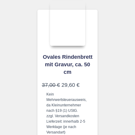
Ovales Rindenbrett
mit Gravur, ca. 50
cm
Ursprünglicher
Aktueller
37,00
€
29,60
€
Preis
Preis
Kein
war:
ist:
Mehrwertsteuerausweis,
37,00 €
29,60 €.
da Kleinunternehmer
nach §19 (1) UStG.
zzgl.
Versandkosten
Lieferzeit:
innerhalb 2-5
Werktage (je nach
Versandart)